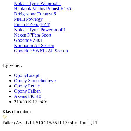
Nokian Tyres Wetproof 1
Hankook Ventus Prime4 K135
Bridgestone Turanza 6
Pirelli Powergy
Pirelli P Zero (PZ4)
Nokian Tyres Powerproof 1
Nexen N'Fera Sport
Goodride Z401
Kormoran All Season
Goodride SW613 All Season
Łączenie…
OponyLux.pl
Opony Samochodowe
Opony Letnie
Opony Falken
Azenis FK510
215/55 R 17 94 V
Klasa Premium
Falken
Azenis FK510
215/55 R 17 94 V
Turcja, FI