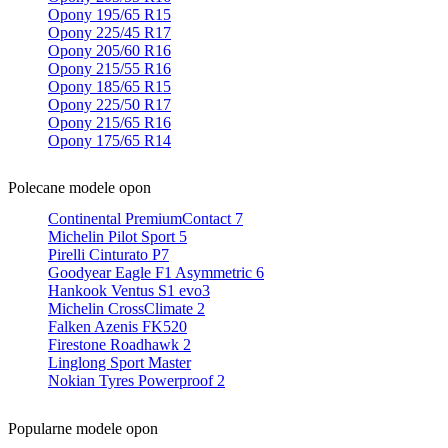
Opony 195/65 R15
Opony 225/45 R17
Opony 205/60 R16
Opony 215/55 R16
Opony 185/65 R15
Opony 225/50 R17
Opony 215/65 R16
Opony 175/65 R14
Polecane modele opon
Continental PremiumContact 7
Michelin Pilot Sport 5
Pirelli Cinturato P7
Goodyear Eagle F1 Asymmetric 6
Hankook Ventus S1 evo3
Michelin CrossClimate 2
Falken Azenis FK520
Firestone Roadhawk 2
Linglong Sport Master
Nokian Tyres Powerproof 2
Popularne modele opon