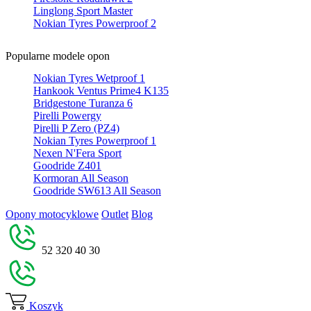
Linglong Sport Master
Nokian Tyres Powerproof 2
Popularne modele opon
Nokian Tyres Wetproof 1
Hankook Ventus Prime4 K135
Bridgestone Turanza 6
Pirelli Powergy
Pirelli P Zero (PZ4)
Nokian Tyres Powerproof 1
Nexen N'Fera Sport
Goodride Z401
Kormoran All Season
Goodride SW613 All Season
Opony motocyklowe
Outlet
Blog
52 320 40 30
Koszyk