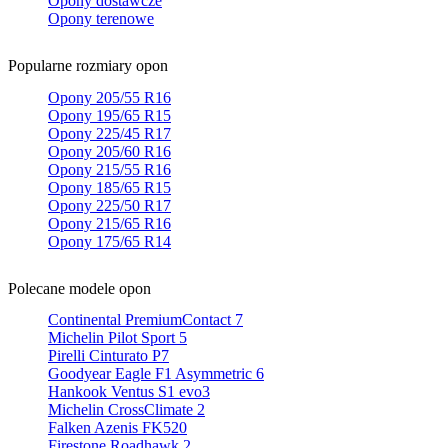
Opony dostawcze
Opony terenowe
Popularne rozmiary opon
Opony 205/55 R16
Opony 195/65 R15
Opony 225/45 R17
Opony 205/60 R16
Opony 215/55 R16
Opony 185/65 R15
Opony 225/50 R17
Opony 215/65 R16
Opony 175/65 R14
Polecane modele opon
Continental PremiumContact 7
Michelin Pilot Sport 5
Pirelli Cinturato P7
Goodyear Eagle F1 Asymmetric 6
Hankook Ventus S1 evo3
Michelin CrossClimate 2
Falken Azenis FK520
Firestone Roadhawk 2