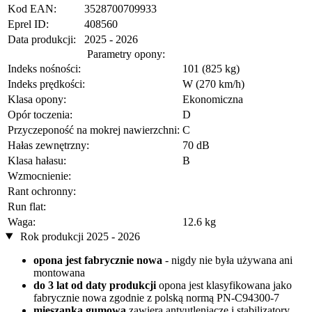
Kod EAN:
3528700709933
Eprel ID:
408560
Data produkcji:
2025 - 2026
Parametry opony:
Indeks nośności:
101 (825 kg)
Indeks prędkości:
W (270 km/h)
Klasa opony:
Ekonomiczna
Opór toczenia:
D
Przyczeponość na mokrej nawierzchni:
C
Hałas zewnętrzny:
70 dB
Klasa hałasu:
B
Wzmocnienie:
Rant ochronny:
Run flat:
Waga:
12.6 kg
Rok produkcji 2025 - 2026
opona jest fabrycznie nowa
- nigdy nie była używana ani
montowana
do 3 lat od daty produkcji
opona jest klasyfikowana jako
fabrycznie nowa zgodnie z polską normą PN-C94300-7
mieszanka gumowa
zawiera antyutleniacze i stabilizatory