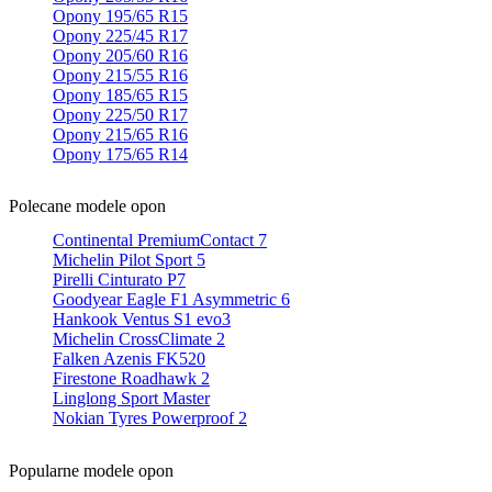
Opony 195/65 R15
Opony 225/45 R17
Opony 205/60 R16
Opony 215/55 R16
Opony 185/65 R15
Opony 225/50 R17
Opony 215/65 R16
Opony 175/65 R14
Polecane modele opon
Continental PremiumContact 7
Michelin Pilot Sport 5
Pirelli Cinturato P7
Goodyear Eagle F1 Asymmetric 6
Hankook Ventus S1 evo3
Michelin CrossClimate 2
Falken Azenis FK520
Firestone Roadhawk 2
Linglong Sport Master
Nokian Tyres Powerproof 2
Popularne modele opon