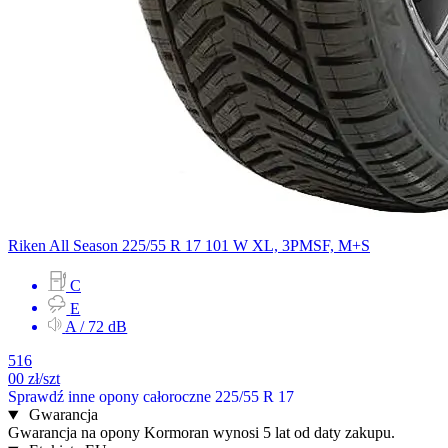
Riken
All Season
225/55 R 17 101 W
XL, 3PMSF, M+S
C
E
A / 72 dB
516
00
zł/szt
Sprawdź inne opony całoroczne 225/55 R 17
Gwarancja
Gwarancja na opony Kormoran wynosi 5 lat od daty zakupu.