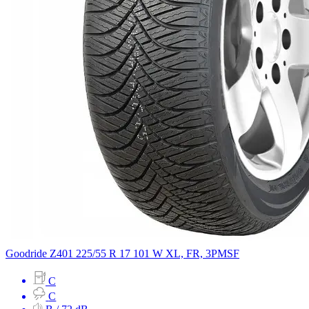
Goodride
Z401
225/55 R 17 101 W
XL, FR, 3PMSF
C
C