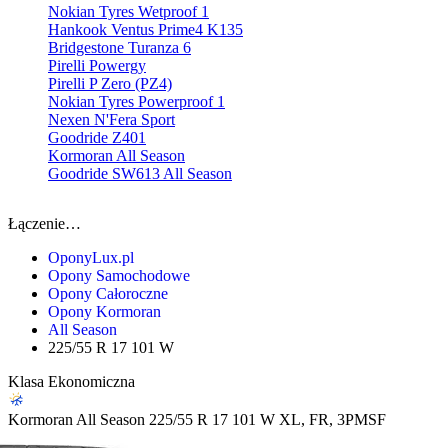
Nokian Tyres Wetproof 1
Hankook Ventus Prime4 K135
Bridgestone Turanza 6
Pirelli Powergy
Pirelli P Zero (PZ4)
Nokian Tyres Powerproof 1
Nexen N'Fera Sport
Goodride Z401
Kormoran All Season
Goodride SW613 All Season
Łączenie…
OponyLux.pl
Opony Samochodowe
Opony Całoroczne
Opony Kormoran
All Season
225/55 R 17 101 W
Klasa Ekonomiczna
Kormoran
All Season
225/55 R 17 101 W
XL, FR, 3PMSF