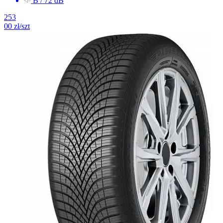
B / 72 dB
253
00
zł/szt