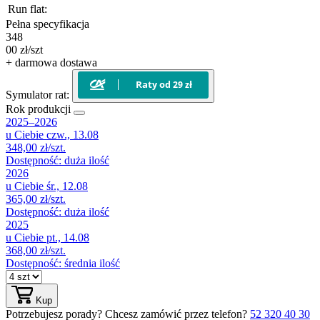
Run flat:
Pełna specyfikacja
348
00
zł/szt
+ darmowa dostawa
Symulator rat:
Rok produkcji
2025–2026
u Ciebie
czw., 13.08
348,00 zł/szt.
Dostępność:
duża ilość
2026
u Ciebie
śr., 12.08
365,00 zł/szt.
Dostępność:
duża ilość
2025
u Ciebie
pt., 14.08
368,00 zł/szt.
Dostępność:
średnia ilość
Kup
Potrzebujesz porady?
Chcesz zamówić przez telefon?
52 320 40 30