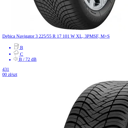
Dębica
Navigator 3
225/55 R 17 101 W
XL, 3PMSF, M+S
B
C
B / 72 dB
431
00
zł/szt