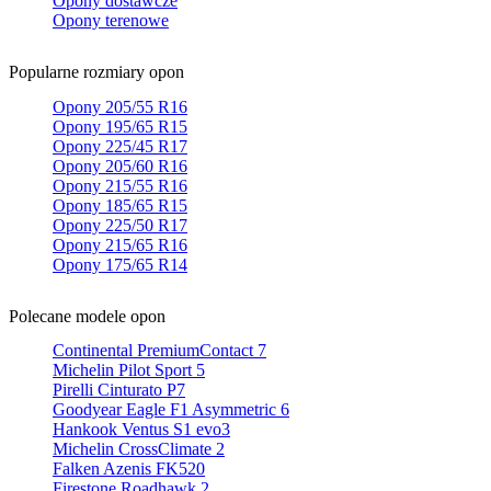
Opony dostawcze
Opony terenowe
Popularne rozmiary opon
Opony 205/55 R16
Opony 195/65 R15
Opony 225/45 R17
Opony 205/60 R16
Opony 215/55 R16
Opony 185/65 R15
Opony 225/50 R17
Opony 215/65 R16
Opony 175/65 R14
Polecane modele opon
Continental PremiumContact 7
Michelin Pilot Sport 5
Pirelli Cinturato P7
Goodyear Eagle F1 Asymmetric 6
Hankook Ventus S1 evo3
Michelin CrossClimate 2
Falken Azenis FK520
Firestone Roadhawk 2