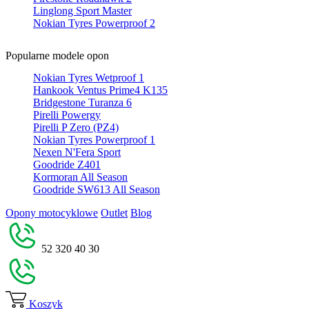
Linglong Sport Master
Nokian Tyres Powerproof 2
Popularne modele opon
Nokian Tyres Wetproof 1
Hankook Ventus Prime4 K135
Bridgestone Turanza 6
Pirelli Powergy
Pirelli P Zero (PZ4)
Nokian Tyres Powerproof 1
Nexen N'Fera Sport
Goodride Z401
Kormoran All Season
Goodride SW613 All Season
Opony motocyklowe
Outlet
Blog
52 320 40 30
Koszyk