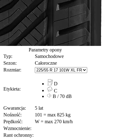
Parametry opony
Typ:
Samochodowe
Sezon:
Całoroczne
Rozmiar:
D
Etykieta:
C
B / 70 dB
Gwarancja:
5 lat
Nośność:
101 = max 825 kg
Prędkość:
W = max 270 km/h
Wzmocnienie:
Rant ochronny: