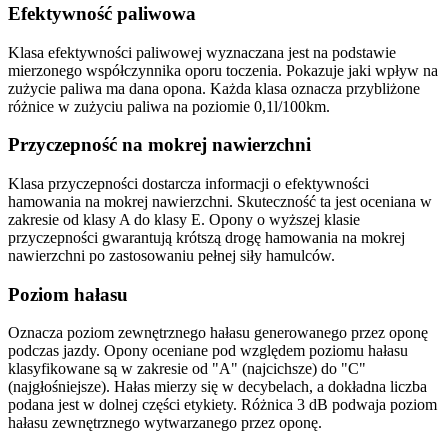
Efektywność paliwowa
Klasa efektywności paliwowej wyznaczana jest na podstawie
mierzonego współczynnika oporu toczenia. Pokazuje jaki wpływ na
zużycie paliwa ma dana opona. Każda klasa oznacza przybliżone
różnice w zużyciu paliwa na poziomie 0,1l/100km.
Przyczepność na mokrej nawierzchni
Klasa przyczepności dostarcza informacji o efektywności
hamowania na mokrej nawierzchni. Skuteczność ta jest oceniana w
zakresie od klasy A do klasy E. Opony o wyższej klasie
przyczepności gwarantują krótszą drogę hamowania na mokrej
nawierzchni po zastosowaniu pełnej siły hamulców.
Poziom hałasu
Oznacza poziom zewnętrznego hałasu generowanego przez oponę
podczas jazdy. Opony oceniane pod względem poziomu hałasu
klasyfikowane są w zakresie od "A" (najcichsze) do "C"
(najgłośniejsze). Hałas mierzy się w decybelach, a dokładna liczba
podana jest w dolnej części etykiety. Różnica 3 dB podwaja poziom
hałasu zewnętrznego wytwarzanego przez oponę.