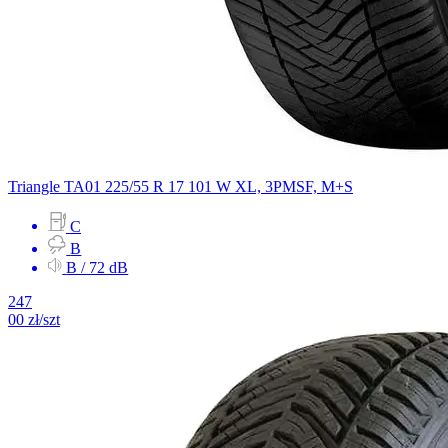
Triangle
TA01
225/55 R 17 101 W
XL, 3PMSF, M+S
C
B
B / 72 dB
247
00
zł/szt