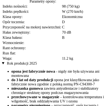
Parametry opony:
Indeks nośności:
98 (750 kg)
Indeks prędkości:
W (270 km/h)
Klasa opony:
Ekonomiczna
Opór toczenia:
D
Przyczeponość na mokrej nawierzchni:
C
Hałas zewnętrzny:
70 dB
Klasa hałasu:
B
Wzmocnienie:
Rant ochronny:
Run flat:
Waga:
11.2 kg
Rok produkcji 2025
opona jest fabrycznie nowa
- nigdy nie była używana ani
montowana
do 3 lat od daty produkcji
opona jest klasyfikowana jako
fabrycznie nowa zgodnie z polską normą PN-C94300-7
mieszanka gumowa
zawiera antyutleniacze i stabilizatory
chroniące strukturę opony podczas magazynowania
przechowywane w magazynie
– kontrolowana temperatura i
wilgotność, brak oddziaływania UV i ozonu
parametry niezmienione
– przyczepność, opór toczenia i