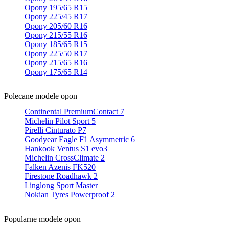
Opony 195/65 R15
Opony 225/45 R17
Opony 205/60 R16
Opony 215/55 R16
Opony 185/65 R15
Opony 225/50 R17
Opony 215/65 R16
Opony 175/65 R14
Polecane modele opon
Continental PremiumContact 7
Michelin Pilot Sport 5
Pirelli Cinturato P7
Goodyear Eagle F1 Asymmetric 6
Hankook Ventus S1 evo3
Michelin CrossClimate 2
Falken Azenis FK520
Firestone Roadhawk 2
Linglong Sport Master
Nokian Tyres Powerproof 2
Popularne modele opon