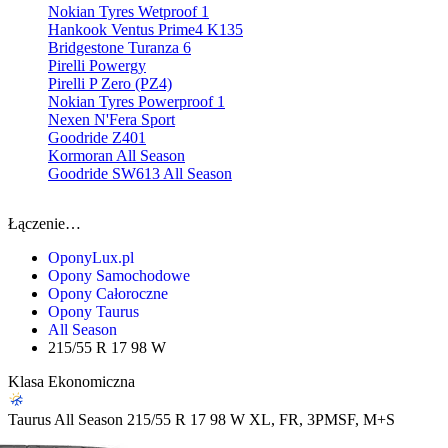
Nokian Tyres Wetproof 1
Hankook Ventus Prime4 K135
Bridgestone Turanza 6
Pirelli Powergy
Pirelli P Zero (PZ4)
Nokian Tyres Powerproof 1
Nexen N'Fera Sport
Goodride Z401
Kormoran All Season
Goodride SW613 All Season
Łączenie…
OponyLux.pl
Opony Samochodowe
Opony Całoroczne
Opony Taurus
All Season
215/55 R 17 98 W
Klasa Ekonomiczna
Taurus
All Season
215/55 R 17 98 W
XL, FR, 3PMSF, M+S