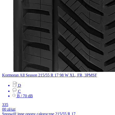
Kormoran
All Season
215/55 R 17 98 W
XL, FR, 3PMSF
D
C
B / 70 dB
335
00
zł/szt
Sprawdź inne opony całoroczne 215/55 R 17