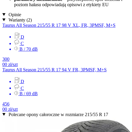
poziom hałasu odpowiadają opisowi z etykiety EU
Opinie
Warianty (2)
Taurus
All Season
215/55 R 17 98 V
XL, FR, 3PMSF, M+S
D
C
B / 70 dB
300
00
zł/szt
Taurus
All Season
215/55 R 17 94 V
FR, 3PMSF, M+S
D
C
B / 69 dB
456
00
zł/szt
Polecane opony całoroczne w rozmiarze 215/55 R 17