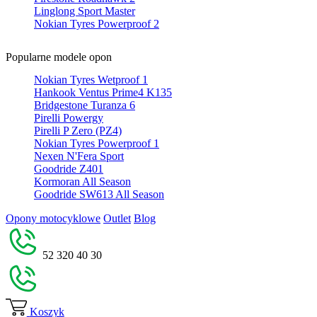
Linglong Sport Master
Nokian Tyres Powerproof 2
Popularne modele opon
Nokian Tyres Wetproof 1
Hankook Ventus Prime4 K135
Bridgestone Turanza 6
Pirelli Powergy
Pirelli P Zero (PZ4)
Nokian Tyres Powerproof 1
Nexen N'Fera Sport
Goodride Z401
Kormoran All Season
Goodride SW613 All Season
Opony motocyklowe
Outlet
Blog
52 320 40 30
Koszyk