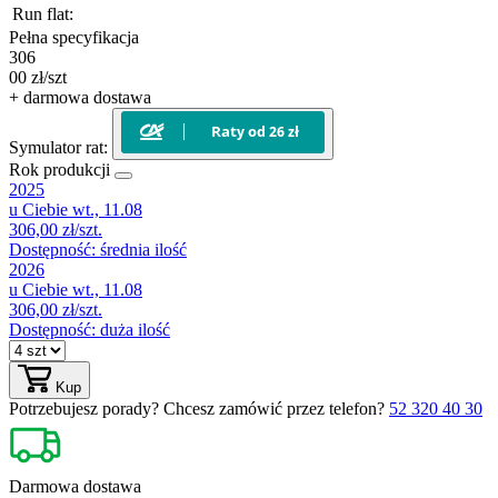
Run flat:
Pełna specyfikacja
306
00
zł/szt
+ darmowa dostawa
Symulator rat:
Rok produkcji
2025
u Ciebie
wt., 11.08
306,00 zł/szt.
Dostępność:
średnia ilość
2026
u Ciebie
wt., 11.08
306,00 zł/szt.
Dostępność:
duża ilość
Kup
Potrzebujesz porady?
Chcesz zamówić przez telefon?
52 320 40 30
Darmowa
dostawa