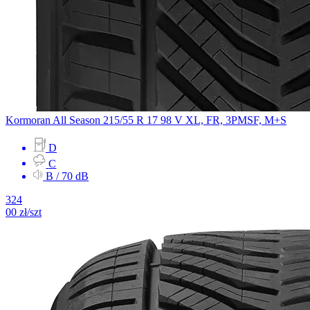
Kormoran
All Season
215/55 R 17 98 V
XL, FR, 3PMSF, M+S
D
C
B / 70 dB
324
00
zł/szt