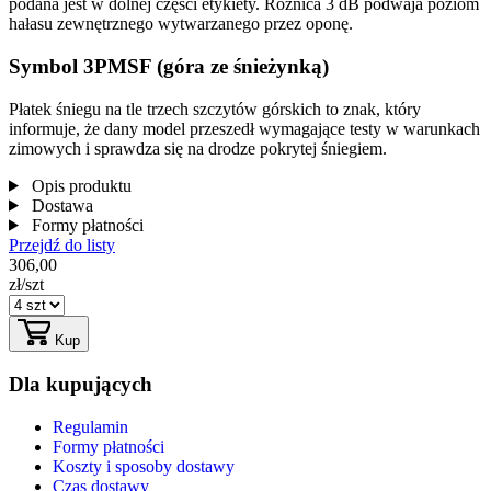
podana jest w dolnej części etykiety. Różnica 3 dB podwaja poziom
hałasu zewnętrznego wytwarzanego przez oponę.
Symbol 3PMSF (góra ze śnieżynką)
Płatek śniegu na tle trzech szczytów górskich to znak, który
informuje, że dany model przeszedł wymagające testy w warunkach
zimowych i sprawdza się na drodze pokrytej śniegiem.
Opis produktu
Dostawa
Formy płatności
Przejdź do listy
306,00
zł/szt
Kup
Dla kupujących
Regulamin
Formy płatności
Koszty i sposoby dostawy
Czas dostawy