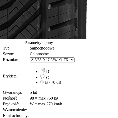
Parametry opony
Typ:
Samochodowe
Sezon:
Całoroczne
Rozmiar:
D
Etykieta:
C
B / 70 dB
Gwarancja:
5 lat
Nośność:
98 = max 750 kg
Prędkość:
W = max 270 km/h
Wzmocnienie:
Rant ochronny: