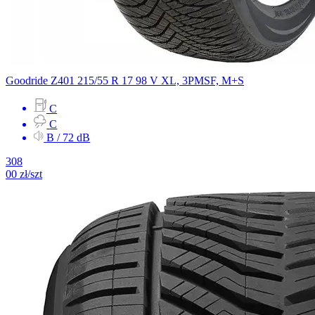
Goodride
Z401
215/55 R 17 98 V
XL, 3PMSF, M+S
C
C
B / 72 dB
308
00
zł/szt