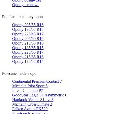
Opony dostawcze
Opony terenowe
Popularne rozmiary opon
Opony 205/55 R16
Opony 195/65 R15
Opony 225/45 R17
Opony 205/60 R16
Opony 215/55 R16
Opony 185/65 R15
Opony 225/50 R17
Opony 215/65 R16
Opony 175/65 R14
Polecane modele opon
Continental PremiumContact 7
Michelin Pilot Sport 5
Pirelli Cinturato P7
Goodyear Eagle F1 Asymmetric 6
Hankook Ventus S1 evo3
Michelin CrossClimate 2
Falken Azenis FK520
Firestone Roadhawk 2