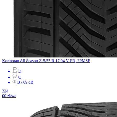
Kormoran
All Season
215/55 R 17 94 V
FR, 3PMSF
D
C
B / 69 dB
324
00
zł/szt