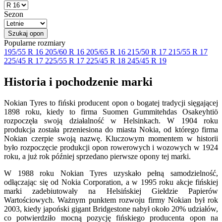
Sezon
Szukaj opon
Popularne rozmiary
195/55 R 16
205/60 R 16
205/65 R 16
215/50 R 17
215/55 R 17
225/45 R 17
225/55 R 17
225/45 R 18
245/45 R 19
Historia i pochodzenie marki
Nokian Tyres to fiński producent opon o bogatej tradycji sięgającej
1898 roku, kiedy to firma Suomen Gummitehdas Osakeyhtiö
rozpoczęła swoją działalność w Helsinkach. W 1904 roku
produkcja została przeniesiona do miasta Nokia, od którego firma
Nokian czerpie swoją nazwę. Kluczowym momentem w historii
było rozpoczęcie produkcji opon rowerowych i wozowych w 1924
roku, a już rok później sprzedano pierwsze opony tej marki.
W 1988 roku Nokian Tyres uzyskało pełną samodzielność,
odłączając się od Nokia Corporation, a w 1995 roku akcje fińskiej
marki zadebiutowały na Helsińskiej Giełdzie Papierów
Wartościowych. Ważnym punktem rozwoju firmy Nokian był rok
2003, kiedy japoński gigant Bridgestone nabył około 20% udziałów,
co potwierdziło mocną pozycję fińskiego producenta opon na