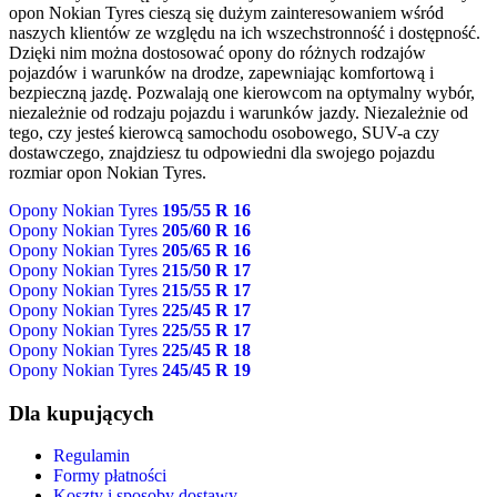
opon Nokian Tyres cieszą się dużym zainteresowaniem wśród
naszych klientów ze względu na ich wszechstronność i dostępność.
Dzięki nim można dostosować opony do różnych rodzajów
pojazdów i warunków na drodze, zapewniając komfortową i
bezpieczną jazdę. Pozwalają one kierowcom na optymalny wybór,
niezależnie od rodzaju pojazdu i warunków jazdy. Niezależnie od
tego, czy jesteś kierowcą samochodu osobowego, SUV-a czy
dostawczego, znajdziesz tu odpowiedni dla swojego pojazdu
rozmiar opon Nokian Tyres.
Opony Nokian Tyres
195/55 R 16
Opony Nokian Tyres
205/60 R 16
Opony Nokian Tyres
205/65 R 16
Opony Nokian Tyres
215/50 R 17
Opony Nokian Tyres
215/55 R 17
Opony Nokian Tyres
225/45 R 17
Opony Nokian Tyres
225/55 R 17
Opony Nokian Tyres
225/45 R 18
Opony Nokian Tyres
245/45 R 19
Dla kupujących
Regulamin
Formy płatności
Koszty i sposoby dostawy