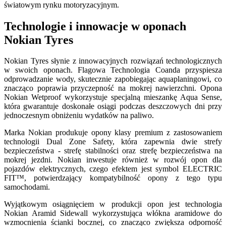
światowym rynku motoryzacyjnym.
Technologie i innowacje w oponach
Nokian Tyres
Nokian Tyres słynie z innowacyjnych rozwiązań technologicznych
w swoich oponach. Flagowa Technologia Coanda przyspiesza
odprowadzanie wody, skutecznie zapobiegając aquaplaningowi, co
znacząco poprawia przyczepność na mokrej nawierzchni. Opona
Nokian Wetproof wykorzystuje specjalną mieszankę Aqua Sense,
która gwarantuje doskonałe osiągi podczas deszczowych dni przy
jednoczesnym obniżeniu wydatków na paliwo.
Marka Nokian produkuje opony klasy premium z zastosowaniem
technologii Dual Zone Safety, która zapewnia dwie strefy
bezpieczeństwa - strefę stabilności oraz strefę bezpieczeństwa na
mokrej jezdni. Nokian inwestuje również w rozwój opon dla
pojazdów elektrycznych, czego efektem jest symbol ELECTRIC
FIT™, potwierdzający kompatybilność opony z tego typu
samochodami.
Wyjątkowym osiągnięciem w produkcji opon jest technologia
Nokian Aramid Sidewall wykorzystująca włókna aramidowe do
wzmocnienia ścianki bocznej, co znacząco zwiększa odporność