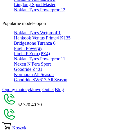
Linglong Sport Master
Nokian Tyres Powerproof 2
Popularne modele opon
Nokian Tyres Wetproof 1
Hankook Ventus Prime4 K135
Bridgestone Turanza 6
Pirelli Powergy
Pirelli P Zero (PZ4)
Nokian Tyres Powerproof 1
Nexen N'Fera Sport
Goodride Z401
Kormoran All Season
Goodride SW613 All Season
Opony motocyklowe
Outlet
Blog
52 320 40 30
Koszyk