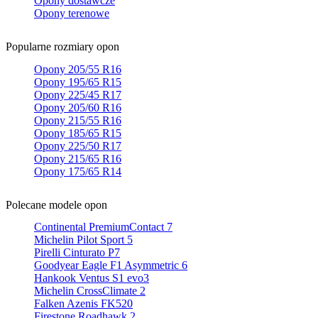
Opony dostawcze
Opony terenowe
Popularne rozmiary opon
Opony 205/55 R16
Opony 195/65 R15
Opony 225/45 R17
Opony 205/60 R16
Opony 215/55 R16
Opony 185/65 R15
Opony 225/50 R17
Opony 215/65 R16
Opony 175/65 R14
Polecane modele opon
Continental PremiumContact 7
Michelin Pilot Sport 5
Pirelli Cinturato P7
Goodyear Eagle F1 Asymmetric 6
Hankook Ventus S1 evo3
Michelin CrossClimate 2
Falken Azenis FK520
Firestone Roadhawk 2