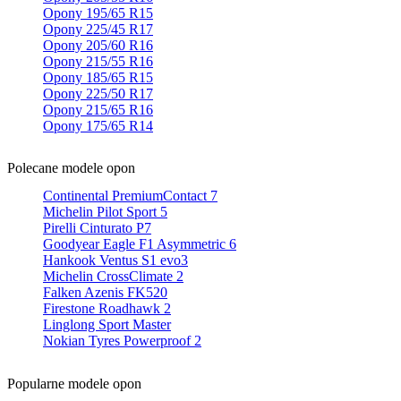
Opony 195/65 R15
Opony 225/45 R17
Opony 205/60 R16
Opony 215/55 R16
Opony 185/65 R15
Opony 225/50 R17
Opony 215/65 R16
Opony 175/65 R14
Polecane modele opon
Continental PremiumContact 7
Michelin Pilot Sport 5
Pirelli Cinturato P7
Goodyear Eagle F1 Asymmetric 6
Hankook Ventus S1 evo3
Michelin CrossClimate 2
Falken Azenis FK520
Firestone Roadhawk 2
Linglong Sport Master
Nokian Tyres Powerproof 2
Popularne modele opon