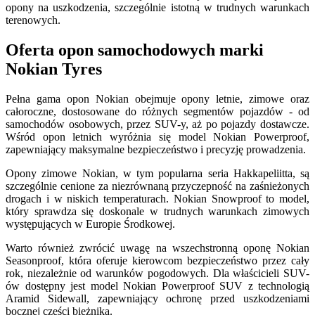
opony na uszkodzenia, szczególnie istotną w trudnych warunkach
terenowych.
Oferta opon samochodowych marki
Nokian Tyres
Pełna gama opon Nokian obejmuje opony letnie, zimowe oraz
całoroczne, dostosowane do różnych segmentów pojazdów - od
samochodów osobowych, przez SUV-y, aż po pojazdy dostawcze.
Wśród opon letnich wyróżnia się model Nokian Powerproof,
zapewniający maksymalne bezpieczeństwo i precyzję prowadzenia.
Opony zimowe Nokian, w tym popularna seria Hakkapeliitta, są
szczególnie cenione za niezrównaną przyczepność na zaśnieżonych
drogach i w niskich temperaturach. Nokian Snowproof to model,
który sprawdza się doskonale w trudnych warunkach zimowych
występujących w Europie Środkowej.
Warto również zwrócić uwagę na wszechstronną oponę Nokian
Seasonproof, która oferuje kierowcom bezpieczeństwo przez cały
rok, niezależnie od warunków pogodowych. Dla właścicieli SUV-
ów dostępny jest model Nokian Powerproof SUV z technologią
Aramid Sidewall, zapewniający ochronę przed uszkodzeniami
bocznej części bieżnika.