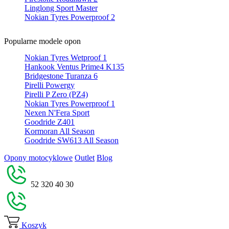
Linglong Sport Master
Nokian Tyres Powerproof 2
Popularne modele opon
Nokian Tyres Wetproof 1
Hankook Ventus Prime4 K135
Bridgestone Turanza 6
Pirelli Powergy
Pirelli P Zero (PZ4)
Nokian Tyres Powerproof 1
Nexen N'Fera Sport
Goodride Z401
Kormoran All Season
Goodride SW613 All Season
Opony motocyklowe
Outlet
Blog
52 320 40 30
Koszyk