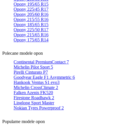
Opony 195/65 R15
Opony 225/45 R17
Opony 205/60 R16
Opony 215/55 R16
Opony 185/65 R15
Opony 225/50 R17
Opony 215/65 R16
Opony 175/65 R14
Polecane modele opon
Continental PremiumContact 7
Michelin Pilot Sport 5
Pirelli Cinturato P7
Goodyear Eagle F1 Asymmetric 6
Hankook Ventus S1 evo3
Michelin CrossClimate 2
Falken Azenis FK520
Firestone Roadhawk 2
Linglong Sport Master
Nokian Tyres Powerproof 2
Popularne modele opon