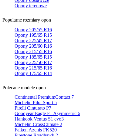
Opony dostawcze
Opony terenowe
Popularne rozmiary opon
Opony 205/55 R16
Opony 195/65 R15
Opony 225/45 R17
Opony 205/60 R16
Opony 215/55 R16
Opony 185/65 R15
Opony 225/50 R17
Opony 215/65 R16
Opony 175/65 R14
Polecane modele opon
Continental PremiumContact 7
Michelin Pilot Sport 5
Pirelli Cinturato P7
Goodyear Eagle F1 Asymmetric 6
Hankook Ventus S1 evo3
Michelin CrossClimate 2
Falken Azenis FK520
Firestone Roadhawk 2