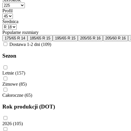
Profil
Średnica
Popularne rozmiary
175/65 R 14
185/65 R 15
195/65 R 15
205/55 R 16
205/60 R 16
Dostawa 1-2 dni
(109)
Sezon
Letnie
(157)
Zimowe
(85)
Całoroczne
(65)
Rok produkcji (DOT)
2026
(105)