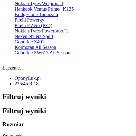
Nokian Tyres Wetproof 1
Hankook Ventus Prime4 K135
Bridgestone Turanza 6
Pirelli Powergy
Pirelli P Zero (PZ4)
Nokian Tyres Powerproof 1
Nexen N'Fera Sport
Goodride Z401
Kormoran All Season
Goodride SW613 All Season
Łączenie…
OponyLux.pl
225/45 R 18
Filtruj wyniki
Filtruj wyniki
Rozmiar
Szerokość