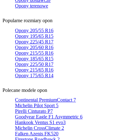
Opony dostawcze
Opony terenowe
Popularne rozmiary opon
Opony 205/55 R16
Opony 195/65 R15
Opony 225/45 R17
Opony 205/60 R16
Opony 215/55 R16
Opony 185/65 R15
Opony 225/50 R17
Opony 215/65 R16
Opony 175/65 R14
Polecane modele opon
Continental PremiumContact 7
Michelin Pilot Sport 5
Pirelli Cinturato P7
Goodyear Eagle F1 Asymmetric 6
Hankook Ventus S1 evo3
Michelin CrossClimate 2
Falken Azenis FK520
Firestone Roadhawk 2