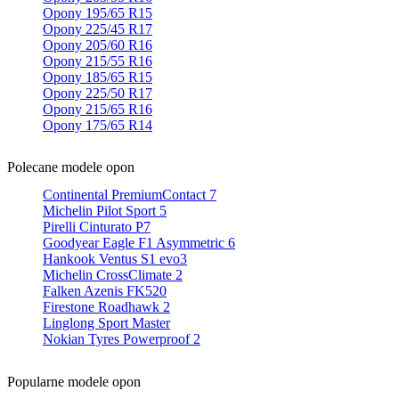
Opony 195/65 R15
Opony 225/45 R17
Opony 205/60 R16
Opony 215/55 R16
Opony 185/65 R15
Opony 225/50 R17
Opony 215/65 R16
Opony 175/65 R14
Polecane modele opon
Continental PremiumContact 7
Michelin Pilot Sport 5
Pirelli Cinturato P7
Goodyear Eagle F1 Asymmetric 6
Hankook Ventus S1 evo3
Michelin CrossClimate 2
Falken Azenis FK520
Firestone Roadhawk 2
Linglong Sport Master
Nokian Tyres Powerproof 2
Popularne modele opon