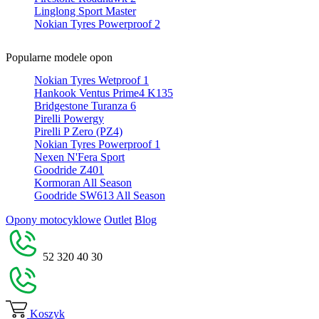
Linglong Sport Master
Nokian Tyres Powerproof 2
Popularne modele opon
Nokian Tyres Wetproof 1
Hankook Ventus Prime4 K135
Bridgestone Turanza 6
Pirelli Powergy
Pirelli P Zero (PZ4)
Nokian Tyres Powerproof 1
Nexen N'Fera Sport
Goodride Z401
Kormoran All Season
Goodride SW613 All Season
Opony motocyklowe
Outlet
Blog
52 320 40 30
Koszyk