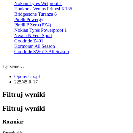
Nokian Tyres Wetproof 1
Hankook Ventus Prime4 K135
Bridgestone Turanza 6
Pirelli Powergy
Pirelli P Zero (PZ4)
Nokian Tyres Powerproof 1
Nexen N'Fera Sport
Goodride Z401
Kormoran All Season
Goodride SW613 All Season
Łączenie…
OponyLux.pl
225/45 R 17
Filtruj wyniki
Filtruj wyniki
Rozmiar
Szerokość