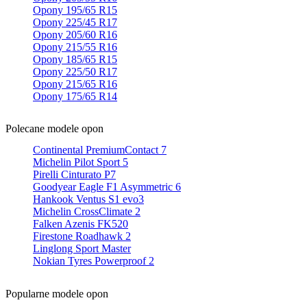
Opony 195/65 R15
Opony 225/45 R17
Opony 205/60 R16
Opony 215/55 R16
Opony 185/65 R15
Opony 225/50 R17
Opony 215/65 R16
Opony 175/65 R14
Polecane modele opon
Continental PremiumContact 7
Michelin Pilot Sport 5
Pirelli Cinturato P7
Goodyear Eagle F1 Asymmetric 6
Hankook Ventus S1 evo3
Michelin CrossClimate 2
Falken Azenis FK520
Firestone Roadhawk 2
Linglong Sport Master
Nokian Tyres Powerproof 2
Popularne modele opon