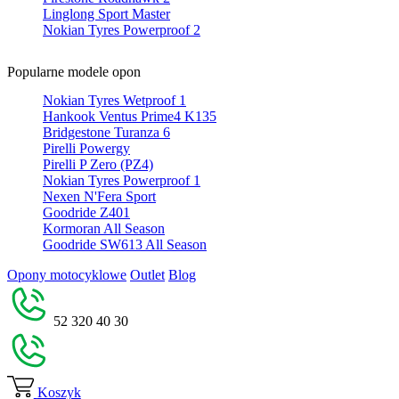
Linglong Sport Master
Nokian Tyres Powerproof 2
Popularne modele opon
Nokian Tyres Wetproof 1
Hankook Ventus Prime4 K135
Bridgestone Turanza 6
Pirelli Powergy
Pirelli P Zero (PZ4)
Nokian Tyres Powerproof 1
Nexen N'Fera Sport
Goodride Z401
Kormoran All Season
Goodride SW613 All Season
Opony motocyklowe
Outlet
Blog
52 320 40 30
Koszyk