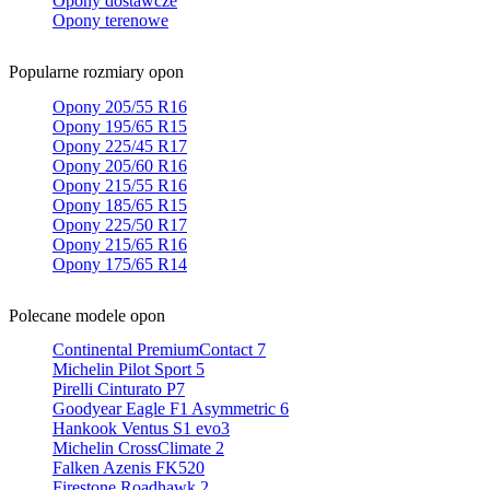
Opony dostawcze
Opony terenowe
Popularne rozmiary opon
Opony 205/55 R16
Opony 195/65 R15
Opony 225/45 R17
Opony 205/60 R16
Opony 215/55 R16
Opony 185/65 R15
Opony 225/50 R17
Opony 215/65 R16
Opony 175/65 R14
Polecane modele opon
Continental PremiumContact 7
Michelin Pilot Sport 5
Pirelli Cinturato P7
Goodyear Eagle F1 Asymmetric 6
Hankook Ventus S1 evo3
Michelin CrossClimate 2
Falken Azenis FK520
Firestone Roadhawk 2