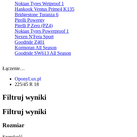
Nokian Tyres Wetproof 1
Hankook Ventus Prime4 K135
Bridgestone Turanza 6
Pirelli Powergy
Pirelli P Zero (PZ4)
Nokian Tyres Powerproof 1
Nexen N'Fera Sport
Goodride Z401
Kormoran All Season
Goodride SW613 All Season
Łączenie…
OponyLux.pl
225/45 R 18
Filtruj wyniki
Filtruj wyniki
Rozmiar
Szerokość