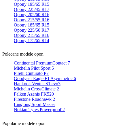
Opony 195/65 R15
Opony 225/45 R17
Opony 205/60 R16
Opony 215/55 R16
Opony 185/65 R15
Opony 225/50 R17
Opony 215/65 R16
Opony 175/65 R14
Polecane modele opon
Continental PremiumContact 7
Michelin Pilot Sport 5
Pirelli Cinturato P7
Goodyear Eagle F1 Asymmetric 6
Hankook Ventus S1 evo3
Michelin CrossClimate 2
Falken Azenis FK520
Firestone Roadhawk 2
Linglong Sport Master
Nokian Tyres Powerproof 2
Popularne modele opon