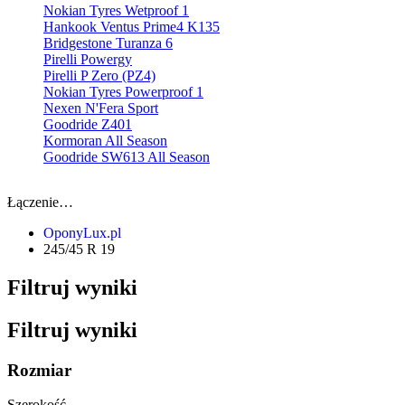
Nokian Tyres Wetproof 1
Hankook Ventus Prime4 K135
Bridgestone Turanza 6
Pirelli Powergy
Pirelli P Zero (PZ4)
Nokian Tyres Powerproof 1
Nexen N'Fera Sport
Goodride Z401
Kormoran All Season
Goodride SW613 All Season
Łączenie…
OponyLux.pl
245/45 R 19
Filtruj wyniki
Filtruj wyniki
Rozmiar
Szerokość