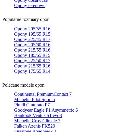
Opony dostawcze
Opony terenowe
Popularne rozmiary opon
Opony 205/55 R16
Opony 195/65 R15
Opony 225/45 R17
Opony 205/60 R16
Opony 215/55 R16
Opony 185/65 R15
Opony 225/50 R17
Opony 215/65 R16
Opony 175/65 R14
Polecane modele opon
Continental PremiumContact 7
Michelin Pilot Sport 5
Pirelli Cinturato P7
Goodyear Eagle F1 Asymmetric 6
Hankook Ventus S1 evo3
Michelin CrossClimate 2
Falken Azenis FK520
Firestone Roadhawk 2