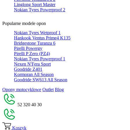
Linglong Sport Master
Nokian Tyres Powerproof 2
Popularne modele opon
Nokian Tyres Wetproof 1
Hankook Ventus Prime4 K135
Bridgestone Turanza 6
Pirelli Powergy
Pirelli P Zero (PZ4)
Nokian Tyres Powerproof 1
Nexen N'Fera Sport
Goodride Z401
Kormoran All Season
Goodride SW613 All Season
Opony motocyklowe
Outlet
Blog
52 320 40 30
Koszyk