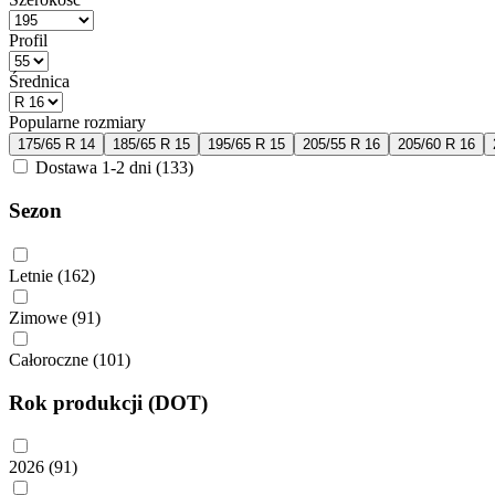
Profil
Średnica
Popularne rozmiary
175/65 R 14
185/65 R 15
195/65 R 15
205/55 R 16
205/60 R 16
Dostawa 1-2 dni
(133)
Sezon
Letnie
(162)
Zimowe
(91)
Całoroczne
(101)
Rok produkcji (DOT)
2026
(91)