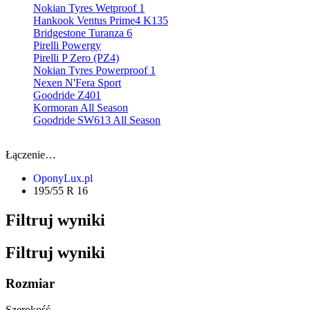
Nokian Tyres Wetproof 1
Hankook Ventus Prime4 K135
Bridgestone Turanza 6
Pirelli Powergy
Pirelli P Zero (PZ4)
Nokian Tyres Powerproof 1
Nexen N'Fera Sport
Goodride Z401
Kormoran All Season
Goodride SW613 All Season
Łączenie…
OponyLux.pl
195/55 R 16
Filtruj wyniki
Filtruj wyniki
Rozmiar
Szerokość