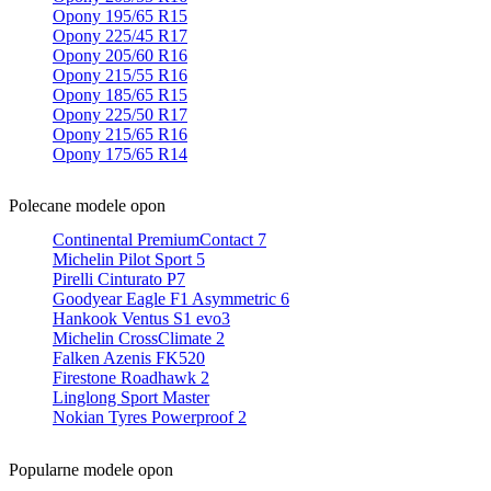
Opony 195/65 R15
Opony 225/45 R17
Opony 205/60 R16
Opony 215/55 R16
Opony 185/65 R15
Opony 225/50 R17
Opony 215/65 R16
Opony 175/65 R14
Polecane modele opon
Continental PremiumContact 7
Michelin Pilot Sport 5
Pirelli Cinturato P7
Goodyear Eagle F1 Asymmetric 6
Hankook Ventus S1 evo3
Michelin CrossClimate 2
Falken Azenis FK520
Firestone Roadhawk 2
Linglong Sport Master
Nokian Tyres Powerproof 2
Popularne modele opon