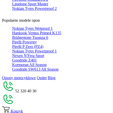
Linglong Sport Master
Nokian Tyres Powerproof 2
Popularne modele opon
Nokian Tyres Wetproof 1
Hankook Ventus Prime4 K135
Bridgestone Turanza 6
Pirelli Powergy
Pirelli P Zero (PZ4)
Nokian Tyres Powerproof 1
Nexen N'Fera Sport
Goodride Z401
Kormoran All Season
Goodride SW613 All Season
Opony motocyklowe
Outlet
Blog
52 320 40 30
Koszyk