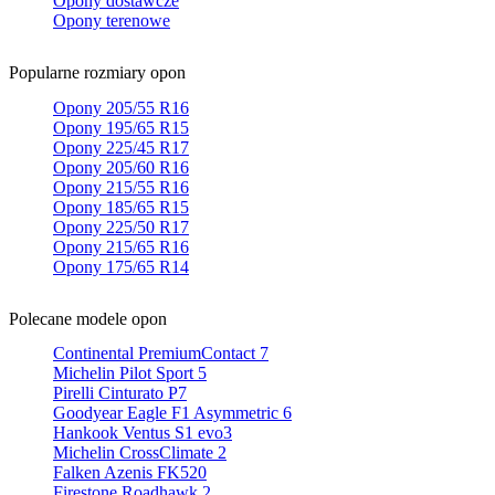
Opony dostawcze
Opony terenowe
Popularne rozmiary opon
Opony 205/55 R16
Opony 195/65 R15
Opony 225/45 R17
Opony 205/60 R16
Opony 215/55 R16
Opony 185/65 R15
Opony 225/50 R17
Opony 215/65 R16
Opony 175/65 R14
Polecane modele opon
Continental PremiumContact 7
Michelin Pilot Sport 5
Pirelli Cinturato P7
Goodyear Eagle F1 Asymmetric 6
Hankook Ventus S1 evo3
Michelin CrossClimate 2
Falken Azenis FK520
Firestone Roadhawk 2