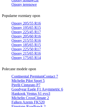
Opony dostawcze
Opony terenowe
Popularne rozmiary opon
Opony 205/55 R16
Opony 195/65 R15
Opony 225/45 R17
Opony 205/60 R16
Opony 215/55 R16
Opony 185/65 R15
Opony 225/50 R17
Opony 215/65 R16
Opony 175/65 R14
Polecane modele opon
Continental PremiumContact 7
Michelin Pilot Sport 5
Pirelli Cinturato P7
Goodyear Eagle F1 Asymmetric 6
Hankook Ventus S1 evo3
Michelin CrossClimate 2
Falken Azenis FK520
Firestone Roadhawk 2