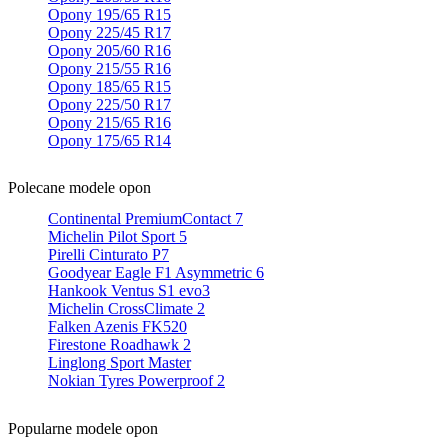
Opony 195/65 R15
Opony 225/45 R17
Opony 205/60 R16
Opony 215/55 R16
Opony 185/65 R15
Opony 225/50 R17
Opony 215/65 R16
Opony 175/65 R14
Polecane modele opon
Continental PremiumContact 7
Michelin Pilot Sport 5
Pirelli Cinturato P7
Goodyear Eagle F1 Asymmetric 6
Hankook Ventus S1 evo3
Michelin CrossClimate 2
Falken Azenis FK520
Firestone Roadhawk 2
Linglong Sport Master
Nokian Tyres Powerproof 2
Popularne modele opon