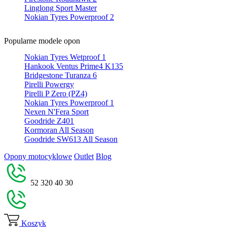
Linglong Sport Master
Nokian Tyres Powerproof 2
Popularne modele opon
Nokian Tyres Wetproof 1
Hankook Ventus Prime4 K135
Bridgestone Turanza 6
Pirelli Powergy
Pirelli P Zero (PZ4)
Nokian Tyres Powerproof 1
Nexen N'Fera Sport
Goodride Z401
Kormoran All Season
Goodride SW613 All Season
Opony motocyklowe
Outlet
Blog
52 320 40 30
Koszyk