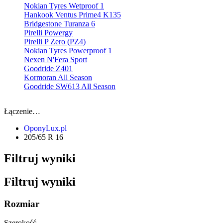
Nokian Tyres Wetproof 1
Hankook Ventus Prime4 K135
Bridgestone Turanza 6
Pirelli Powergy
Pirelli P Zero (PZ4)
Nokian Tyres Powerproof 1
Nexen N'Fera Sport
Goodride Z401
Kormoran All Season
Goodride SW613 All Season
Łączenie…
OponyLux.pl
205/65 R 16
Filtruj wyniki
Filtruj wyniki
Rozmiar
Szerokość