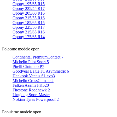
Opony 195/65 R15
Opony 225/45 R17
Opony 205/60 R16
Opony 215/55 R16
Opony 185/65 R15
Opony 225/50 R17
Opony 215/65 R16
Opony 175/65 R14
Polecane modele opon
Continental PremiumContact 7
Michelin Pilot Sport 5
Pirelli Cinturato P7
Goodyear Eagle F1 Asymmetric 6
Hankook Ventus S1 evo3
Michelin CrossClimate 2
Falken Azenis FK520
Firestone Roadhawk 2
Linglong Sport Master
Nokian Tyres Powerproof 2
Popularne modele opon