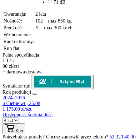
71 dB
Gwarancja:
2 lata
Nośność:
102 = max 850 kg
Prędkość:
Y = max 300 km/h
Wzmocnienie:
Rant ochronny:
Run flat:
Pełna specyfikacja
1 175
00
zł/szt
+ darmowa dostawa
Symulator rat:
Rok produkcji
2024–2026
u Ciebie
wt., 25.08
1 175,00 zł/szt.
Dostępność:
średnia ilość
Kup
Potrzebujesz porady?
Chcesz zamówić przez telefon?
52 320 40 30