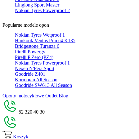
Linglong Sport Master
Nokian Tyres Powerproof 2
Popularne modele opon
Nokian Tyres Wetproof 1
Hankook Ventus Prime4 K135
Bridgestone Turanza 6
Pirelli Powergy
Pirelli P Zero (PZ4)
Nokian Tyres Powerproof 1
Nexen N'Fera Sport
Goodride Z401
Kormoran All Season
Goodride SW613 All Season
Opony motocyklowe
Outlet
Blog
52 320 40 30
Koszyk