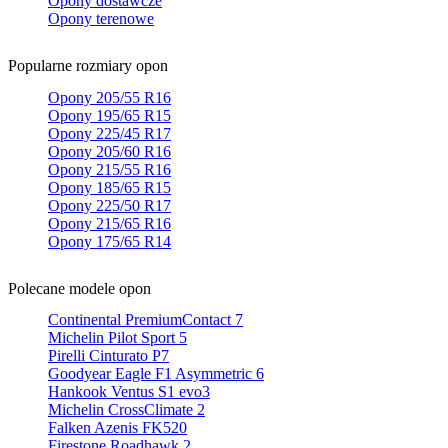
Opony dostawcze
Opony terenowe
Popularne rozmiary opon
Opony 205/55 R16
Opony 195/65 R15
Opony 225/45 R17
Opony 205/60 R16
Opony 215/55 R16
Opony 185/65 R15
Opony 225/50 R17
Opony 215/65 R16
Opony 175/65 R14
Polecane modele opon
Continental PremiumContact 7
Michelin Pilot Sport 5
Pirelli Cinturato P7
Goodyear Eagle F1 Asymmetric 6
Hankook Ventus S1 evo3
Michelin CrossClimate 2
Falken Azenis FK520
Firestone Roadhawk 2