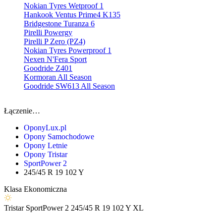
Nokian Tyres Wetproof 1
Hankook Ventus Prime4 K135
Bridgestone Turanza 6
Pirelli Powergy
Pirelli P Zero (PZ4)
Nokian Tyres Powerproof 1
Nexen N'Fera Sport
Goodride Z401
Kormoran All Season
Goodride SW613 All Season
Łączenie…
OponyLux.pl
Opony Samochodowe
Opony Letnie
Opony Tristar
SportPower 2
245/45 R 19 102 Y
Klasa Ekonomiczna
Tristar
SportPower 2
245/45 R 19 102 Y
XL