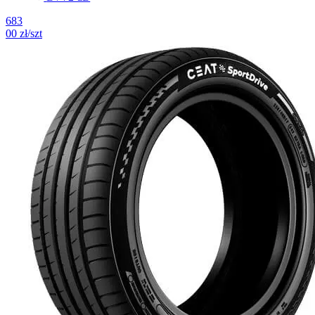
683
00
zł/szt