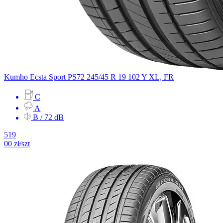
Kumho
Ecsta Sport PS72
245/45 R 19 102 Y
XL, FR
C
A
B / 72 dB
519
00
zł/szt