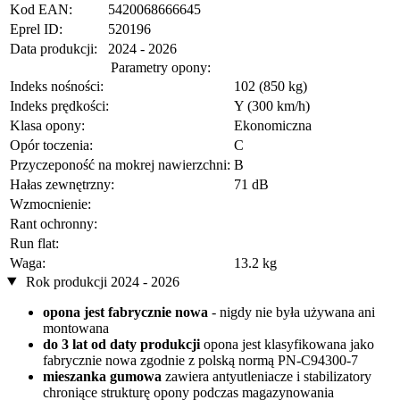
Kod EAN:
5420068666645
Eprel ID:
520196
Data produkcji:
2024 - 2026
Parametry opony:
Indeks nośności:
102 (850 kg)
Indeks prędkości:
Y (300 km/h)
Klasa opony:
Ekonomiczna
Opór toczenia:
C
Przyczeponość na mokrej nawierzchni:
B
Hałas zewnętrzny:
71 dB
Wzmocnienie:
Rant ochronny:
Run flat:
Waga:
13.2 kg
Rok produkcji 2024 - 2026
opona jest fabrycznie nowa
- nigdy nie była używana ani
montowana
do 3 lat od daty produkcji
opona jest klasyfikowana jako
fabrycznie nowa zgodnie z polską normą PN-C94300-7
mieszanka gumowa
zawiera antyutleniacze i stabilizatory
chroniące strukturę opony podczas magazynowania