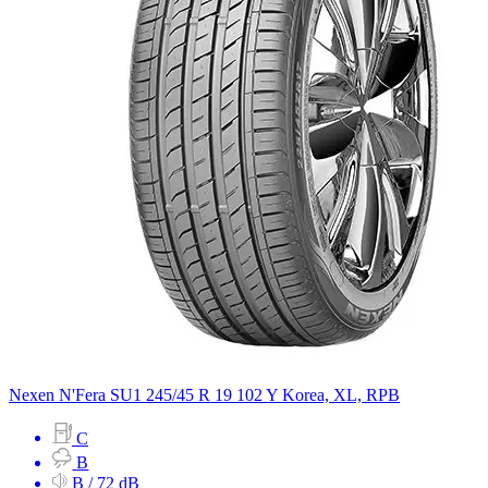
Nexen
N'Fera SU1
245/45 R 19 102 Y
Korea, XL, RPB
C
B
B / 72 dB