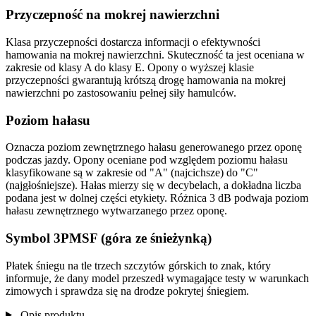
Przyczepność na mokrej nawierzchni
Klasa przyczepności dostarcza informacji o efektywności
hamowania na mokrej nawierzchni. Skuteczność ta jest oceniana w
zakresie od klasy A do klasy E. Opony o wyższej klasie
przyczepności gwarantują krótszą drogę hamowania na mokrej
nawierzchni po zastosowaniu pełnej siły hamulców.
Poziom hałasu
Oznacza poziom zewnętrznego hałasu generowanego przez oponę
podczas jazdy. Opony oceniane pod względem poziomu hałasu
klasyfikowane są w zakresie od "A" (najcichsze) do "C"
(najgłośniejsze). Hałas mierzy się w decybelach, a dokładna liczba
podana jest w dolnej części etykiety. Różnica 3 dB podwaja poziom
hałasu zewnętrznego wytwarzanego przez oponę.
Symbol 3PMSF (góra ze śnieżynką)
Płatek śniegu na tle trzech szczytów górskich to znak, który
informuje, że dany model przeszedł wymagające testy w warunkach
zimowych i sprawdza się na drodze pokrytej śniegiem.
Opis produktu