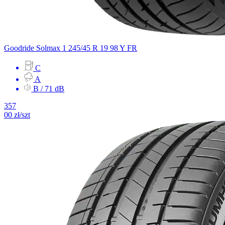
Goodride
Solmax 1
245/45 R 19 98 Y
FR
C
A
B / 71 dB
357
00
zł/szt