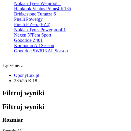
Nokian Tyres Wetproof 1
Hankook Ventus Prime4 K135
Bridgestone Turanza 6
Pirelli Powergy
Pirelli P Zero (PZ4)
Nokian Tyres Powerproof 1
Nexen N'Fera Sport
Goodride Z401
Kormoran All Season
Goodride SW613 All Season
Łączenie…
OponyLux.pl
235/55 R 18
Filtruj wyniki
Filtruj wyniki
Rozmiar
Szerokość