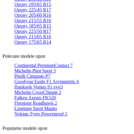
Opony 195/65 R15
Opony 225/45 R17
Opony 205/60 R16
Opony 215/55 R16
Opony 185/65 R15
Opony 225/50 R17
Opony 215/65 R16
Opony 175/65 R14
Polecane modele opon
Continental PremiumContact 7
Michelin Pilot Sport 5
Pirelli Cinturato P7
Goodyear Eagle F1 Asymmetric 6
Hankook Ventus S1 evo3
Michelin CrossClimate 2
Falken Azenis FK520
Firestone Roadhawk 2
Linglong Sport Master
Nokian Tyres Powerproof 2
Popularne modele opon