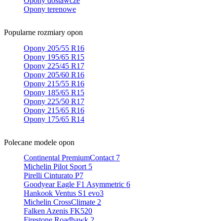
Opony dostawcze
Opony terenowe
Popularne rozmiary opon
Opony 205/55 R16
Opony 195/65 R15
Opony 225/45 R17
Opony 205/60 R16
Opony 215/55 R16
Opony 185/65 R15
Opony 225/50 R17
Opony 215/65 R16
Opony 175/65 R14
Polecane modele opon
Continental PremiumContact 7
Michelin Pilot Sport 5
Pirelli Cinturato P7
Goodyear Eagle F1 Asymmetric 6
Hankook Ventus S1 evo3
Michelin CrossClimate 2
Falken Azenis FK520
Firestone Roadhawk 2