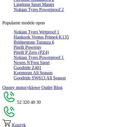
Linglong Sport Master
Nokian Tyres Powerproof 2
Popularne modele opon
Nokian Tyres Wetproof 1
Hankook Ventus Prime4 K135
Bridgestone Turanza 6
Pirelli Powergy
Pirelli P Zero (PZ4)
Nokian Tyres Powerproof 1
Nexen N'Fera Sport
Goodride Z401
Kormoran All Season
Goodride SW613 All Season
Opony motocyklowe
Outlet
Blog
52 320 40 30
Koszyk